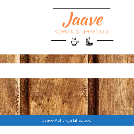
Jaave Kohvik ja Lihapood